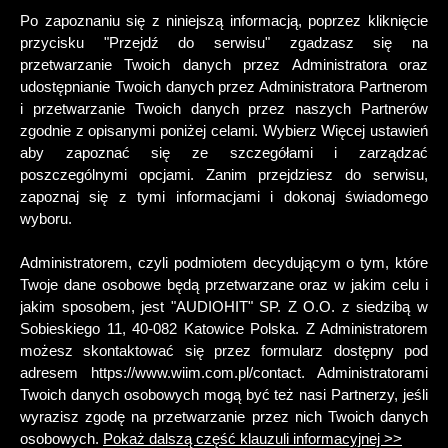
Po zapoznaniu się z niniejszą informacją, poprzez kliknięcie
0
przycisku "Przejdź do serwisu" zgadzasz się na
przetwarzanie Twoich danych przez Administratora oraz
udostępnianie Twoich danych przez Administratora Partnerom
i przetwarzanie Twoich danych przez naszych Partnerów
« Wróć na stronę główną
zgodnie z opisanymi poniżej celami. Wybierz Więcej ustawień
aby zapoznać się ze szczegółami i zarządzać
poszczególnymi opcjami. Zanim przejdziesz do serwisu,
WiiM Amp Pro - wzmacniacz stereo z wbudowanym audiofilskim DAC + odtwarzacz sieciowy muzyki przez WiFi lub BT
zapoznaj się z tymi informacjami i dokonaj świadomego
wyboru.
Administratorem, czyli podmiotem decydującym o tym, które
Twoje dane osobowe będą przetwarzane oraz w jakim celu i
jakim sposobem, jest "AUDIOHIT" SP. Z O.O. z siedzibą w
Sobieskiego 11, 40-082 Katowice Polska. Z Administratorem
możesz skontaktować się przez formularz dostępny pod
adresem https://www.wiim.com.pl/contact. Administratorami
Twoich danych osobowych mogą być też nasi Partnerzy, jeśli
wyrazisz zgodę na przetwarzanie przez nich Twoich danych
osobowych.
Pokaż dalszą część klauzuli informacyjnej >>